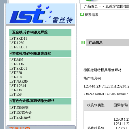
产品首页
--＞
氩弧焊/德国撒
搜索结果
五金模/冷作钢激光焊丝
LST-SKD11
产品信息
LST-1.2601
LST-SKD61
塑胶模/热作钢用激光焊丝
LST-8407
LST-S136
LST-SKD61
德国撒斯特模具维修焊材
LST-P20
LST-718
热作模具钢
LST-NAK80
LST-1.2344
1.2344\
1.2343\
1.2311\
1.2323\
1.
LST-738
738\
NAK80\
H13\
P20\
718\
8407
LST-558
有色合金模/高速钢激光焊丝
模具钢类型
国际标号
(
LST-556铍铜
LST-557铝合金
LST-SKH系列
1.2309
1.2
1.2311
1.2
热作模具钢
1.2365
1.