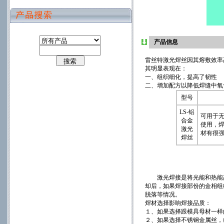
产品信息
雷丝特激光焊丝因其熔敷效率
其明显表现在：
一、组织细化，提高了韧性
二、增加配方以降低焊缝中氧
型号
LS-铝
可用于
合金
使用，焊
激光
材有很
焊丝
激光焊接是将光能和热能高度集中
却后，如果焊接部份的金相组
脱落等情况。
焊材选择影响焊接品质：
１、如果选择跟模具母材一样
２、如果选择不锈钢金属丝，