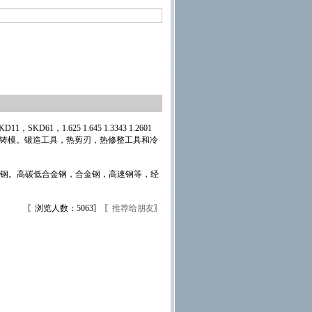
，1.625 1.645 1.3343 1.2601
。如压铸模。锻造工具，热剪刃，热修整工具和冷
具钢。高碳低合金钢，合金钢，高速钢等，经
〖浏览人数：5063〗 〖
推荐给朋友
〗