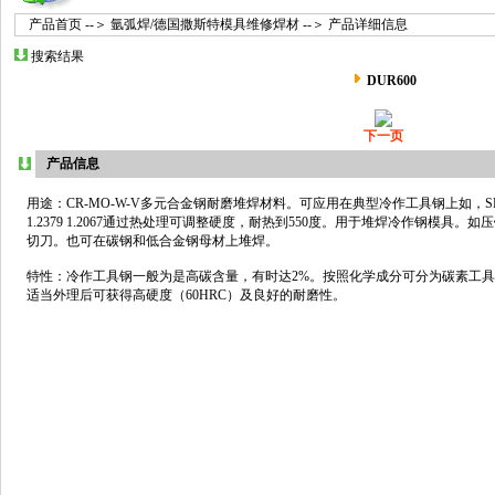
产品首页
--＞
氩弧焊/德国撒斯特模具维修焊材
--＞ 产品详细信息
搜索结果
DUR600
下一页
产品信息
用途：CR-MO-W-V多元合金钢耐磨堆焊材料。可应用在典型冷作工具钢上如，SKD11，SKD61
1.2379 1.2067通过热处理可调整硬度，耐热到550度。用于堆焊冷作钢模具
切刀。也可在碳钢和低合金钢母材上堆焊。
特性：冷作工具钢一般为是高碳含量，有时达2%。按照化学成分可分为碳素工
适当外理后可获得高硬度（60HRC）及良好的耐磨性。