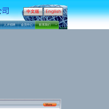
人才招聘
会员中心
联系我们